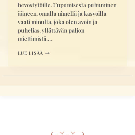
hevostytöille. Uupumisesta puhuminen
H
I
ääneen, omalla nimellä ja kasvoilla
D
vaati minulta, joka olen avoin ja
A
puhelias, yllättävän paljon
S
miettimistä….
T
A
U
LUE LISÄÄ
M
U
I
P
S
U
E
M
E
U
N
S
T
A
U
N
E
L