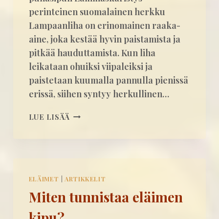
T
perinteinen suomalainen herkku
A
Lampaanliha on erinomainen raaka-
I
aine, joka kestää hyvin paistamista ja
K
pitkää hauduttamista. Kun liha
U
leikataan ohuiksi viipaleiksi ja
I
S
paistetaan kuumalla pannulla pienissä
E
erissä, siihen syntyy herkullinen…
N
A
L
LUE LISÄÄ
-
A
M
M
I
M
K
A
S
S
I
ELÄIMET
|
ARTIKKELIT
K
N
Miten tunnistaa eläimen
Ä
I
R
I
kipu?
I