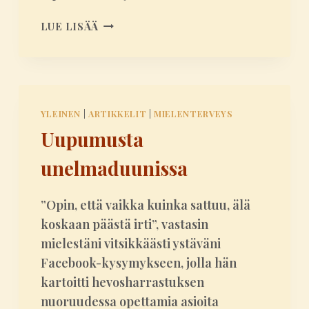
T
E
V
LUE LISÄÄ
H
I
O
I
K
M
A
E
S
I
T
YLEINEN
|
ARTIKKELIT
|
MIELENTERVEYS
N
A
Uupumusta
E
K
N
E
unelmaduunissa
P
I
A
N
L
”Opin, että vaikka kuinka sattuu, älä
O
V
koskaan päästä irti”, vastasin
A
E
A
mielestäni vitsikkäästi ystäväni
L
R
U
Facebook-kysymykseen, jolla hän
J
S
kartoitti hevosharrastuksen
E
nuoruudessa opettamia asioita
N