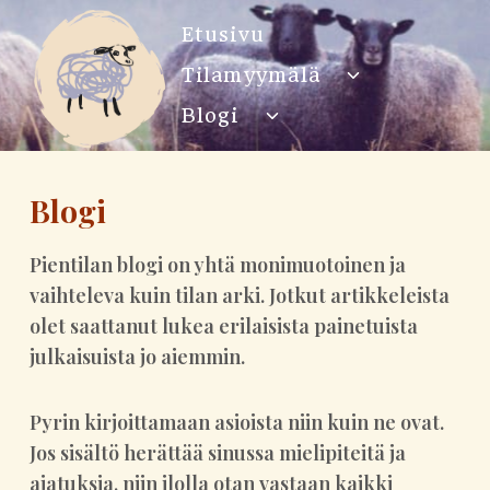
Siirry
Etusivu
sisältöön
Tilamyymälä
Toggle
child
Blogi
Toggle
menu
child
menu
Blogi
Pientilan blogi on yhtä monimuotoinen ja
vaihteleva kuin tilan arki. Jotkut artikkeleista
olet saattanut lukea erilaisista painetuista
julkaisuista jo aiemmin.
Pyrin kirjoittamaan asioista niin kuin ne ovat.
Jos sisältö herättää sinussa mielipiteitä ja
ajatuksia, niin ilolla otan vastaan kaikki