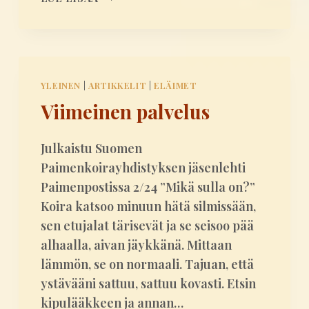
N
K
O
L
E
YLEINEN
|
ARTIKKELIT
|
ELÄIMET
P
Viimeinen palvelus
O
L
A
Julkaistu Suomen
I
Paimenkoirayhdistyksen jäsenlehti
S
K
Paimenpostissa 2/24 ”Mikä sulla on?”
U
Koira katsoo minuun hätä silmissään,
U
sen etujalat tärisevät ja se seisoo pää
T
alhaalla, aivan jäykkänä. Mittaan
T
lämmön, se on normaali. Tajuan, että
A
?
ystävääni sattuu, sattuu kovasti. Etsin
5
kipulääkkeen ja annan…