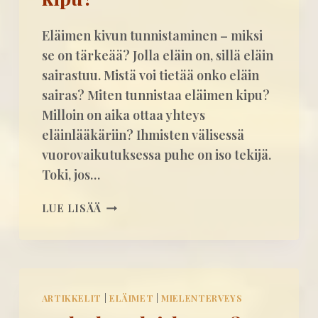
D
S
E
T
Eläimen kivun tunnistaminen – miksi
N
Y
se on tärkeää? Jolla eläin on, sillä eläin
T
S
O
sairastuu. Mistä voi tietää onko eläin
J
T
A
sairas? Miten tunnistaa eläimen kipu?
E
U
Milloin on aika ottaa yhteys
U
U
eläinlääkäriin? Ihmisten välisessä
T
N
vuorovaikutuksessa puhe on iso tekijä.
T
I
A
Toki, jos…
P
M
E
I
M
R
LUE LISÄÄ
N
I
U
E
T
N
N
E
A
V
N
T
O
T
ARTIKKELIT
|
ELÄIMET
|
MIELENTERVEYS
I
U
O