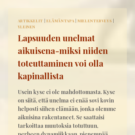
ARTIKKELIT
|
ELÄMÄNTAPA
|
MIELENTERVEYS
|
YLEINEN
Lapsuuden unelmat
aikuisena-miksi niiden
toteuttaminen voi olla
kapinallista
Usein kyse ei ole mahdottomasta. Kyse
on siitä, että unelma ei enää sovi kovin
helposti siihen elämään, jonka olemme
aikuisina rakentaneet. Se saattaisi
tarkoittaa muutoksia totuttuun,
perheen dynamiikkaan, pienempää