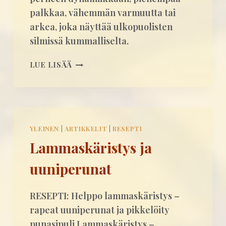
palkkaa, vähemmän varmuutta tai
arkea, joka näyttää ulkopuolisten
silmissä kummalliselta.
L
LUE LISÄÄ
A
P
S
U
U
YLEINEN
|
ARTIKKELIT
|
RESEPTI
D
Lammaskäristys ja
E
N
uuniperunat
U
N
E
RESEPTI: Helppo lammaskäristys –
L
rapeat uuniperunat ja pikkelöity
M
punasipuli Lammaskäristys –
A