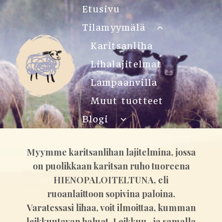
Siirry
Etusivu
sisältöön
Tilamyymälä
Toggle
child
Karitsanliha
menu
Lihalajitelmat
Lampaanvilla
Muut tuotteet
Blogi
Toggle
child
menu
Myymme karitsanlihan lajitelmina, jossa
on puolikkaan karitsan ruho tuoreena
HIENOPALOITELTUNA, eli
ruoanlaittoon sopivina paloina.
Varatessasi lihaa, voit ilmoittaa, kumman
leikkuutavan haluat. Leikkuu- ja samalla