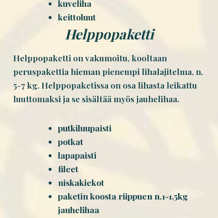
kuveliha
keittoluut
Helppopaketti
Helppopaketti on vakumoitu, kooltaan
peruspakettia hieman pienempi lihalajitelma, n.
5-7 kg. Helppopaketissa on osa lihasta leikattu
luuttomaksi ja se sisältää myös jauhelihaa.
putkiluupaisti
potkat
lapapaisti
fileet
niskakiekot
paketin koosta riippuen n.1-1,5kg
jauhelihaa