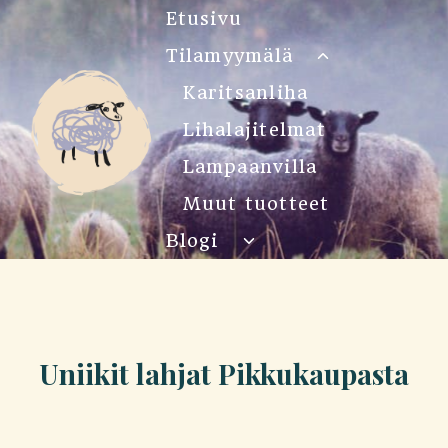
Siirry
Etusivu
sisältöön
Tilamyymälä
Toggle
child
Karitsanliha
menu
Lihalajitelmat
Lampaanvilla
Muut tuotteet
Blogi
Toggle
child
menu
Uniikit lahjat Pikkukaupasta