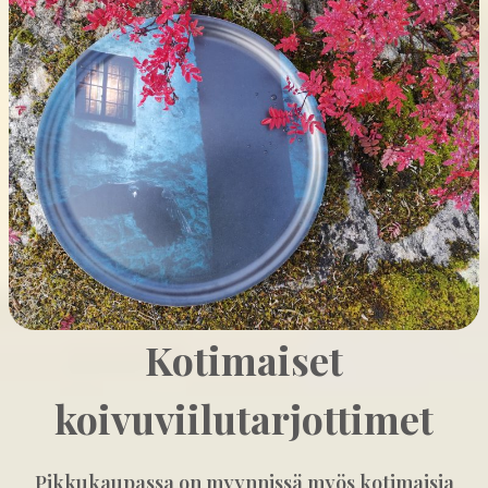
Kotimaiset
koivuviilutarjottimet
Pikkukaupassa on myynnissä myös kotimaisia