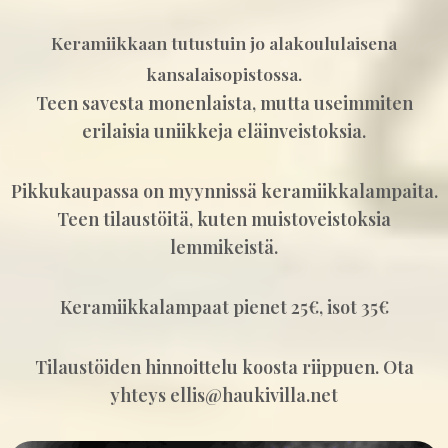
Keramiikkaan tutustuin jo alakoululaisena
kansalaisopistossa.
Teen savesta monenlaista, mutta useimmiten
erilaisia uniikkeja eläinveistoksia.
Pikkukaupassa on myynnissä keramiikkalampaita.
Teen tilaustöitä, kuten muistoveistoksia
lemmikeistä.
Keramiikkalampaat pienet 25€, isot 35€
Tilaustöiden hinnoittelu koosta riippuen. Ota
yhteys ellis@haukivilla.net