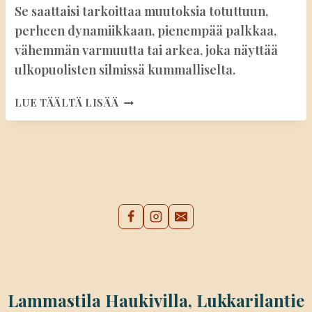
Se saattaisi tarkoittaa muutoksia totuttuun,
perheen dynamiikkaan, pienempää palkkaa,
vähemmän varmuutta tai arkea, joka näyttää
ulkopuolisten silmissä kummalliselta.
LAPSUUDEN
LUE TÄÄLTÄ LISÄÄ
UNELMAT
AIKUISENA-
MIKSI
NIIDEN
TOTEUTTAMINEN
VOI
OLLA
KAPINALLISTA
Lammastila Haukivilla, Lukkarilantie